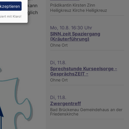
 und riechen kann
Prädikantin Kirsten Zinn
akzeptieren
Heiligkreuz
Kirche Heiligkreuz
st also unmöglich
siert mit Klaro!
.
Mo, 10.8. 16:30 Uhr
SINN.zeit Spaziergang
(Kräuterführung)
Ohne Ort
Di, 11.8.
Sprechstunde Kurseelsorge -
GesprächsZEIT -
Ohne Ort
Di, 11.8.
Zwergentreff
Bad Brückenau
Gemeindehaus an der
Friedenskirche