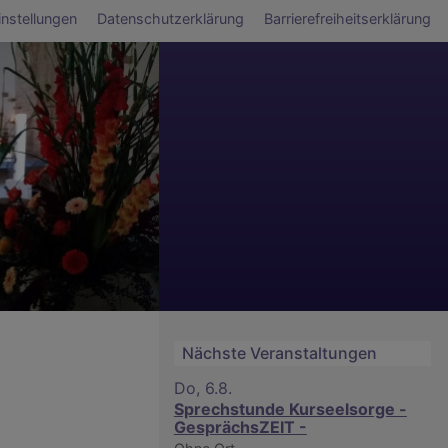
ü
nstellungen
Datenschutzerklärung
Barrierefreiheitserklärung
Nächste Veranstaltungen
Do, 6.8.
Sprechstunde Kurseelsorge -
GesprächsZEIT -