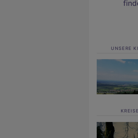
find
UNSERE K
KREIS