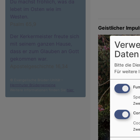
Du machst fröhlich, was da
lebet im Osten wie im
Westen.
Psalm 65,9
Geistlicher Impu
Der Kerkermeister freute sich
Verwe
mit seinem ganzen Hause,
dass er zum Glauben an Gott
Daten
gekommen war.
Bitte die Di
Apostelgeschichte 16,34
Für weitere 
© Evangelische Brüder-Unität –
Herrnhuter Brüdergemeine
Fun
Weitere Informationen finden Sie
hier
.
Spe
Zwe
Con
Coo
Zwe