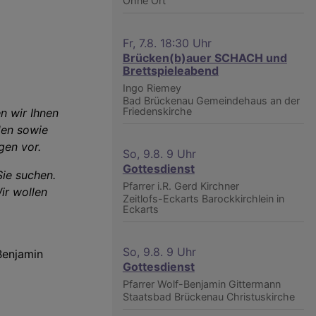
Ohne Ort
Fr, 7.8. 18:30 Uhr
Brücken(b)auer SCHACH und
Brettspieleabend
Ingo Riemey
Bad Brückenau
Gemeindehaus an der
Friedenskirche
n wir Ihnen
den sowie
gen vor.
So, 9.8. 9 Uhr
Gottesdienst
Sie suchen.
Pfarrer i.R. Gerd Kirchner
Wir wollen
Zeitlofs-Eckarts
Barockkirchlein in
Eckarts
So, 9.8. 9 Uhr
Benjamin
Gottesdienst
Pfarrer Wolf-Benjamin Gittermann
Staatsbad Brückenau
Christuskirche