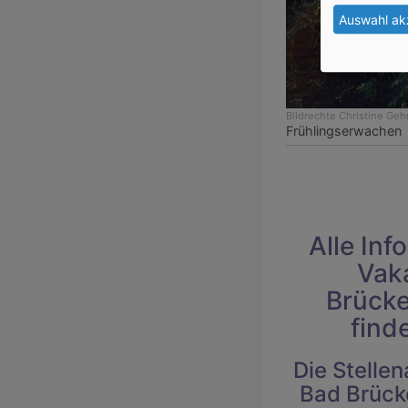
Auswahl ak
Bildrechte
Christine Geh
Frühlingserwachen
Alle Inf
Vak
Brück
find
Die Stelle
Bad Brück