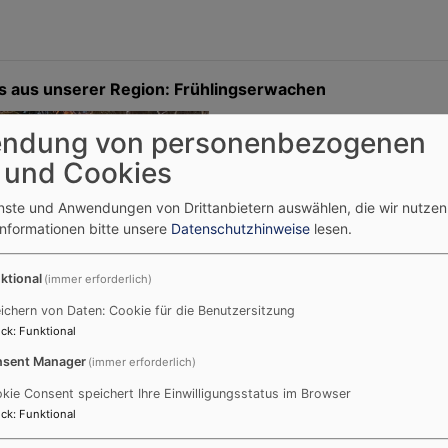
ls aus unserer Region:
Frühlingserwachen
Liebe Leserin, lieber Leser,
ndung von personenbezogenen
ist Ihnen das auch aufgefall
 und Cookies
einigen Wochen schienen d
enste und Anwendungen von Drittanbietern auswählen, die wir nutze
schlafen oder sogar wie ab
Informationen bitte unsere
Datenschutzhinweise
lesen.
dann ging es los, erst ganz
zartem Grün, später mit de
ktional
(immer erforderlich)
Frühlingsblühern und danach
In den knorrigsten Ästen e
ichern von Daten: Cookie für die Benutzersitzung
Leben, so wie bei der Zierk
ck
:
Funktional
Foto.
sent Manager
(immer erforderlich)
Es ist also nicht zu überseh
kie Consent speichert Ihre Einwilligungsstatus im Browser
ck
:
Funktional
hat Einzug gehalten. Selbst
geschlossenen Augen kann 