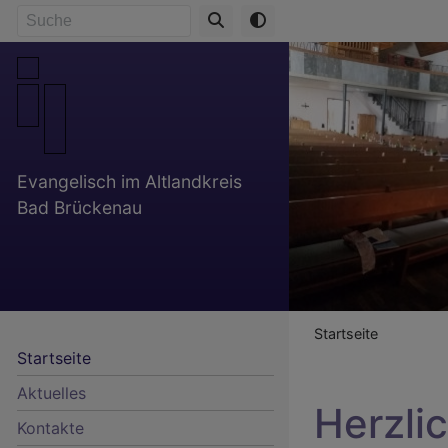
Direkt
Suche
zum
Inhalt
Evangelisch im Altlandkreis
Bad Brückenau
Breadcr
Startseite
Startseite
Aktuelles
Herzli
Kontakte