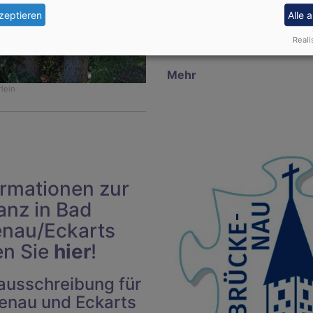
und Blätter erfühlen. Hören
zeptieren
Alle 
man den Frühling auch. Es i
Reali
diese Zeichen zu übersehen
Mehr
rlein
ormationen zur
anz in Bad
enau/Eckarts
en Sie
hier
!
nausschreibung für
enau und Eckarts