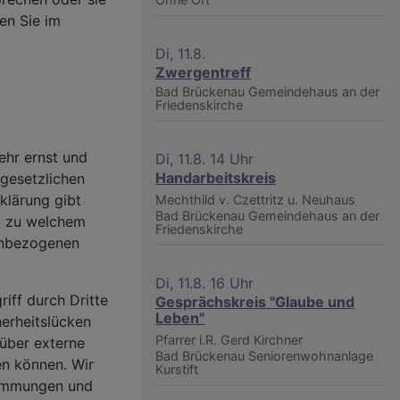
en Sie im
Di, 11.8.
Zwergentreff
Bad Brückenau
Gemeindehaus an der
Friedenskirche
ehr ernst und
Di, 11.8. 14 Uhr
Handarbeitskreis
gesetzlichen
klärung gibt
Mechthild v. Czettritz u. Neuhaus
Bad Brückenau
Gemeindehaus an der
nd zu welchem
Friedenskirche
enbezogenen
Di, 11.8. 16 Uhr
riff durch Dritte
Gesprächskreis "Glaube und
Leben"
herheitslücken
Pfarrer i.R. Gerd Kirchner
 über externe
Bad Brückenau
Seniorenwohnanlage
en können. Wir
Kurstift
stimmungen und