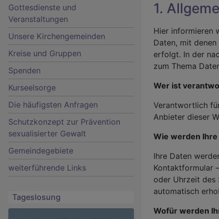
1. Allgem
Gottesdienste und
Veranstaltungen
Hier informieren 
Unsere Kirchengemeinden
Daten, mit denen 
Kreise und Gruppen
erfolgt. In der n
Hauptnavigation
zum Thema Daten
Spenden
Wer ist verantwo
Kurseelsorge
Die häufigsten Anfragen
Verantwortlich fü
Anbieter dieser W
Schutzkonzept zur Prävention
sexualisierter Gewalt
Wie werden Ihre
Gemeindegebiete
Ihre Daten werden
weiterführende Links
Kontaktformular –
oder Uhrzeit des
automatisch erho
Tageslosung
Wofür werden Ih