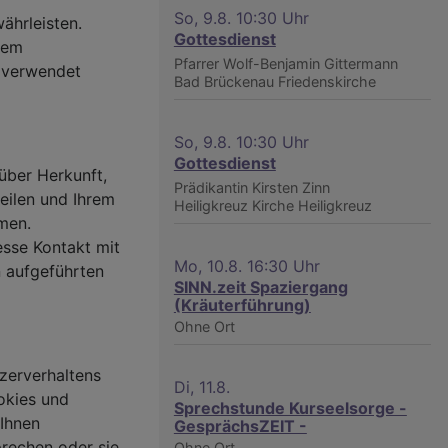
So, 9.8. 10:30 Uhr
ährleisten.
Gottesdienst
sem
Pfarrer Wolf-Benjamin Gittermann
 verwendet
Bad Brückenau
Friedenskirche
So, 9.8. 10:30 Uhr
Gottesdienst
 über Herkunft,
Prädikantin Kirsten Zinn
eilen und Ihrem
Heiligkreuz
Kirche Heiligkreuz
men.
esse Kontakt mit
Mo, 10.8. 16:30 Uhr
n aufgeführten
SINN.zeit Spaziergang
(Kräuterführung)
Ohne Ort
zerverhaltens
Di, 11.8.
okies und
Sprechstunde Kurseelsorge -
 Ihnen
GesprächsZEIT -
prechen oder sie
Ohne Ort