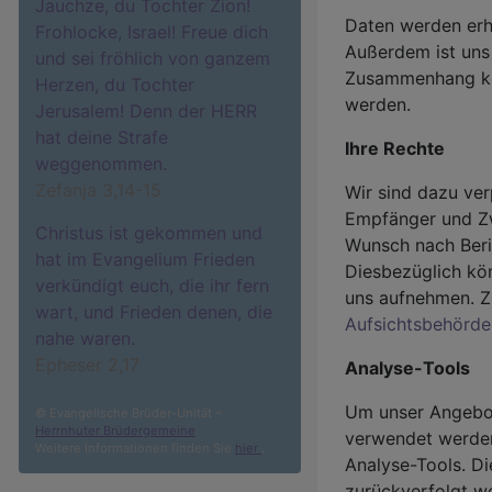
Jauchze, du Tochter Zion!
Daten werden erho
Frohlocke, Israel! Freue dich
Außerdem ist uns 
und sei fröhlich von ganzem
Zusammenhang kö
Herzen, du Tochter
werden.
Jerusalem! Denn der HERR
hat deine Strafe
Ihre Rechte
weggenommen.
Zefanja 3,14-15
Wir sind dazu ver
Empfänger und Zw
Christus ist gekommen und
Wunsch nach Beri
hat im Evangelium Frieden
Diesbezüglich kön
verkündigt euch, die ihr fern
uns aufnehmen. Z
wart, und Frieden denen, die
Aufsichtsbehörde
nahe waren.
Epheser 2,17
Analyse-Tools
Um unser Angebot
© Evangelische Brüder-Unität –
Herrnhuter Brüdergemeine
verwendet werden
Weitere Informationen finden Sie
hier
.
Analyse-Tools. Di
zurückverfolgt we