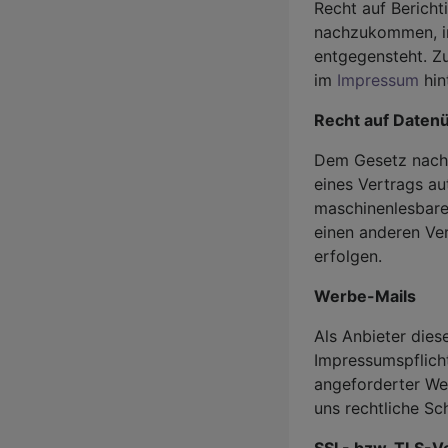
Recht auf Berich
nachzukommen, in
entgegensteht. Zu
im
Impressum
hin
Recht auf Datenü
Dem Gesetz nach s
eines Vertrags au
maschinenlesbare
einen anderen Ve
erfolgen.
Werbe-Mails
Als Anbieter die
Impressumspflich
angeforderter We
uns rechtliche Sch