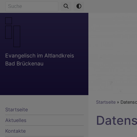
Direkt
Suche
zum
Inhalt
Evangelisch im Altlandkreis
Bad Brückenau
Breadcr
Startseite
Datensc
Startseite
Datens
Aktuelles
Kontakte