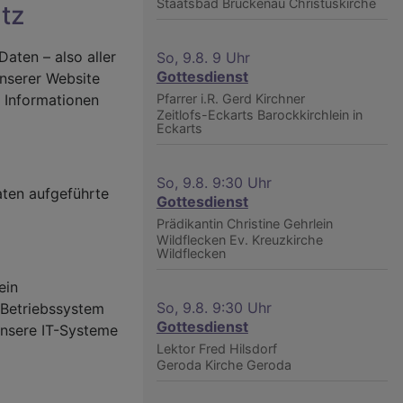
Staatsbad Brückenau
Christuskirche
tz
aten – also aller
So, 9.8. 9 Uhr
Gottesdienst
unserer Website
e Informationen
Pfarrer i.R. Gerd Kirchner
Zeitlofs-Eckarts
Barockkirchlein in
Eckarts
So, 9.8. 9:30 Uhr
ten aufgeführte
Gottesdienst
Prädikantin Christine Gehrlein
Wildflecken
Ev. Kreuzkirche
Wildflecken
ein
So, 9.8. 9:30 Uhr
 Betriebssystem
Gottesdienst
unsere IT-Systeme
Lektor Fred Hilsdorf
Geroda
Kirche Geroda