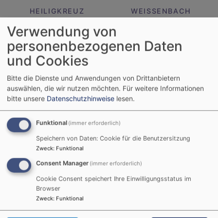
HEILIGKREUZ
WEISSENBACH
Verwendung von
personenbezogenen Daten
und Cookies
Bitte die Dienste und Anwendungen von Drittanbietern
WILDFLECKEN
ZEITLOFS
auswählen, die wir nutzen möchten.
Für weitere Informationen
bitte unsere
Datenschutzhinweise
lesen.
Funktional
(immer erforderlich)
Speichern von Daten: Cookie für die Benutzersitzung
Zweck
:
Funktional
Consent Manager
(immer erforderlich)
Nächste Veranstaltungen
Cookie Consent speichert Ihre Einwilligungsstatus im
Browser
Do, 6.8.
Zweck
:
Funktional
Sprechstunde Kurseelsorge - GesprächsZEIT -
Ohne Ort