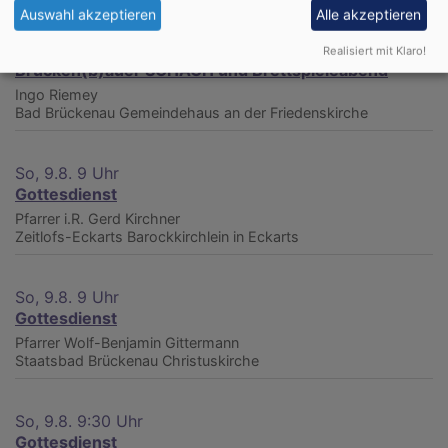
Auswahl akzeptieren
Alle akzeptieren
Fr, 7.8. 18:30 Uhr
Realisiert mit Klaro!
Brücken(b)auer SCHACH und Brettspieleabend
Ingo Riemey
Bad Brückenau
Gemeindehaus an der Friedenskirche
So, 9.8. 9 Uhr
Gottesdienst
Pfarrer i.R. Gerd Kirchner
Zeitlofs-Eckarts
Barockkirchlein in Eckarts
So, 9.8. 9 Uhr
Gottesdienst
Pfarrer Wolf-Benjamin Gittermann
Staatsbad Brückenau
Christuskirche
So, 9.8. 9:30 Uhr
Gottesdienst