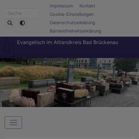
Direkt
Fußbereichsmenü
Impressum
Kontakt
zum
Cookie-Einstellungen
Suche
Inhalt
Datenschutzerklärung
Barrierefreiheitserklärung
Evangelisch im Altlandkreis Bad Brückenau
Hauptnavigation