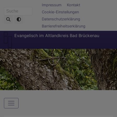
Direkt
Fußbereichsmenü
Impressum
Kontakt
zum
Cookie-Einstellungen
Suche
Inhalt
Datenschutzerklärung
Barrierefreiheitserklärung
Evangelisch im Altlandkreis Bad Brückenau
Hauptnavigation