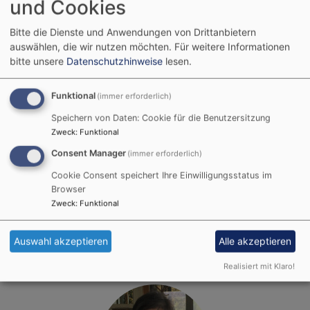
und Cookies
Kirchengemeinde Bad Brückenau
Bitte die Dienste und Anwendungen von Drittanbietern
auswählen, die wir nutzen möchten.
Für weitere Informationen
bitte unsere
Datenschutzhinweise
lesen.
Funktional
(immer erforderlich)
Speichern von Daten: Cookie für die Benutzersitzung
Zweck
:
Funktional
Consent Manager
(immer erforderlich)
Cookie Consent speichert Ihre Einwilligungsstatus im
Browser
Prädikantin
Kirsten Zinn
Zweck
:
Funktional
Kirchengemeinde Bad Brückenau
Auswahl akzeptieren
Alle akzeptieren
Realisiert mit Klaro!