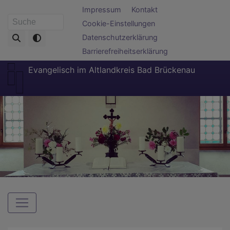
Direkt
Fußbereichsmenü
Impressum
Kontakt
zum
Cookie-Einstellungen
Suche
Inhalt
Datenschutzerklärung
Barrierefreiheitserklärung
Evangelisch im Altlandkreis Bad Brückenau
Hauptnavigation